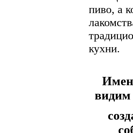
пиво, а 
лакомств
традицио
кухни.
Имен
видим
созд
со