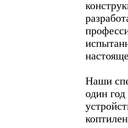
конструк
разработ
професс
испытан
настояще
Наши сп
один год
устройс
коптилен