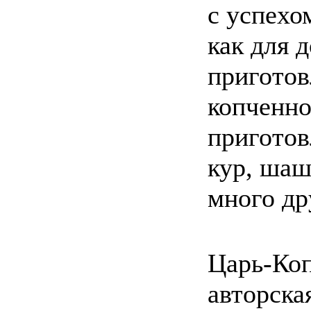
с успехо
как для 
приготов
копченно
пригото
кур, шаш
много др
Царь-Коп
авторска