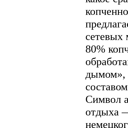
копченно
предлаг
сетевых 
80% коп
обработ
дымом», 
составо
Символ а
отдыха 
немецког