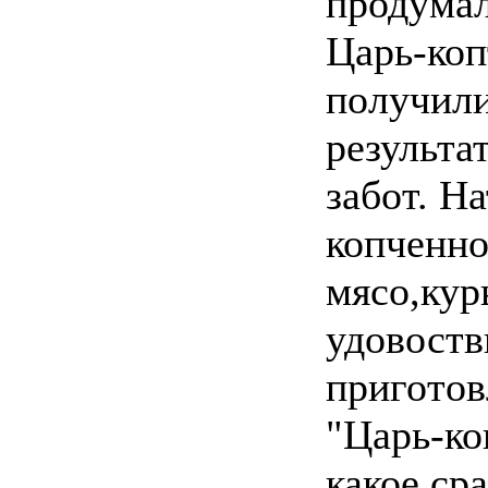
продумал
Царь-коп
получил
результа
забот. Н
копченно
мясо,куры
удовост
приготов
"Царь-ко
какое ср