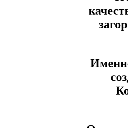
качест
заго
Именно
со
К